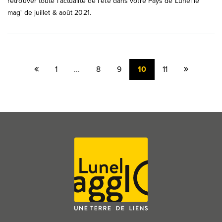
retrouver toute l'actualité de l'été dans votre Pays de Lunel le
mag' de juillet & août 2021.
Page
Page
1
...
8
9
10
11
précédente
suivante