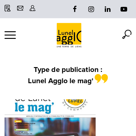
Gestion des traceurs
Al
Aller
à
à
la
re
la
navigation
Type de publication :
Lunel Agglo le mag'